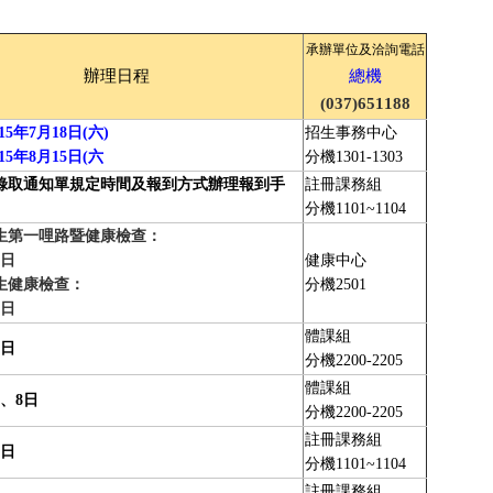
承辦單位及洽詢電話
辦理日程
總機
(037)651188
15年7月18日(六)
招生事務中心
15年8月15日(六
分機1301-1303
錄取通知單規定時間及報到方式辦理報到手
註冊課務組
分機1101~1104
生第一哩路暨健康檢查：
6日
健康中心
生健康檢查：
分機2501
15年9月9日
體課組
6日
分機2200-2205
體課組
7、8日
分機2200-2205
註冊課務組
8日
分機1101~1104
註冊課務組