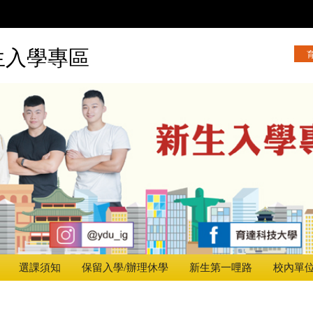
生入學專區
選課須知
保留入學/辦理休學
新生第一哩路
校內單