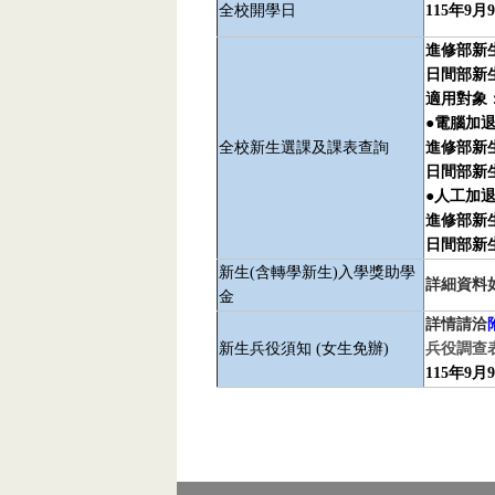
全校開學日
115年9月
進修部新生：
日間部新生：
適用對象：
●電腦加
全校新生選課及課表查詢
進修部新生1
日間部新生1
●人工加
進修部新生9
日間部新生9
新生(含轉學新生)
入學獎助學
詳細資料
金
詳情請洽
新生兵役須知 (女生免辦)
兵役調查
115年9月