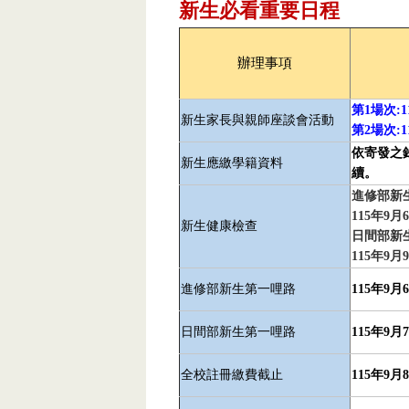
新生必看重要日程
辦理事項
第
1場次:1
新生家長與親師座談會活動
第2場次:1
依寄發之
新生應繳學籍資料
續。
進修部新
115年9月
新生健康檢查
日間部新
1
進修部新生第一哩路
115年9月
日間部新生第一哩路
115年9月
全校註冊繳費截止
1
15年9月